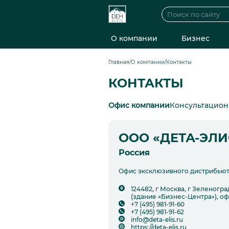
О компании
Бизнес
Главная
/
О компании
/
Контакты
КОНТАКТЫ
Офис компании
Консультацио
ООО «ДЕТА-ЭЛИ
Россия
Офис эксклюзивного дистрибью
124482, г Москва, г Зеленогра
(здание «Бизнес-Центра»), офи
+7 (495) 981-91-60
+7 (495) 981-91-62
info@deta-elis.ru
https://deta-elis.ru