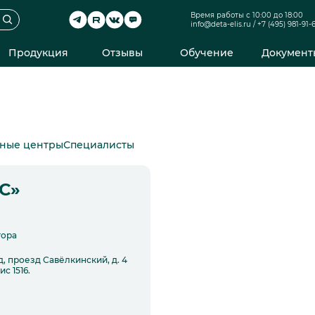
Время работы с 10:00 до 18:00
info@deta-elis.ru
/
+7 (495) 981-91-
Продукция
Отзывы
Обучение
Документ
нные центры
Специалисты
С»
тора
д, проезд Савёлкинский, д. 4
с 1516.