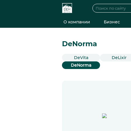
О компании
Бизнес
DeNorma
DeVita
DeLixir
DeNorma