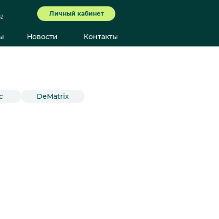
Личный кабинет
62
ы
Новости
Контакты
с
DeMatrix