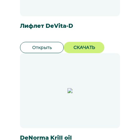
Лифлет DeVita-D
Открыть
СКАЧАТЬ
DeNorma Krill oil