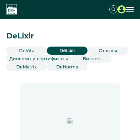
DeLixir
DeVita
DeLixir
Отзывы
Дипломы и сертификаты
Бизнес
DeMatrix
DeNorma