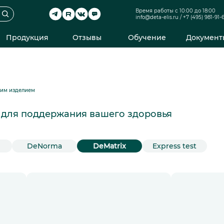
Время работы с 10:00 до 18:00
info@deta-elis.ru
/
+7 (495) 981-91-
Продукция
Отзывы
Обучение
Документ
ким изделием
и для поддержания вашего здоровья
DeNorma
DeMatrix
Express test