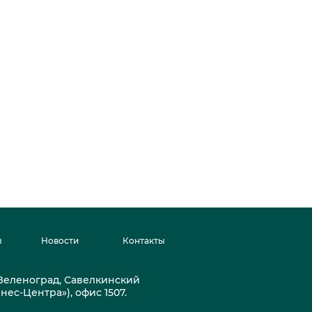
ы
Новости
Контакты
. Зеленоград, Савелкинский
знес-Центра»), офис 1507.