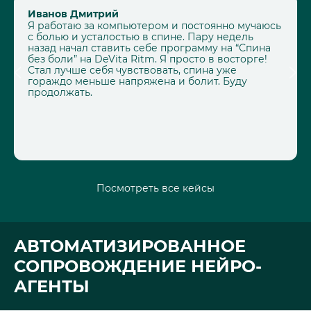
Иванов Дмитрий
Я работаю за компьютером и постоянно мучаюсь
с болью и усталостью в спине. Пару недель
назад начал ставить себе программу на “Спина
без боли” на DeVita Ritm. Я просто в восторге!
Стал лучше себя чувствовать, спина уже
гораждо меньше напряжена и болит. Буду
продолжать.
Посмотреть все кейсы
АВТОМАТИЗИРОВАННОЕ
СОПРОВОЖДЕНИЕ НЕЙРО-
АГЕНТЫ