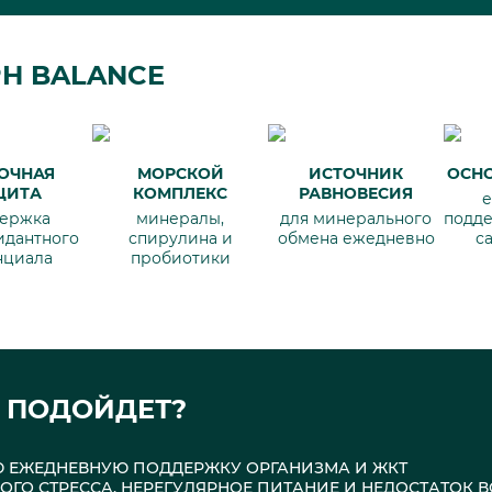
H BALANCE
ОЧНАЯ
МОРСКОЙ
ИСТОЧНИК
ОСН
ЩИТА
КОМПЛЕКС
РАВНОВЕСИЯ
е
ержка
минералы,
для минерального
подд
идантного
спирулина и
обмена ежедневно
с
нциала
пробиотики
 ПОДОЙДЕТ?
УЮ ЕЖЕДНЕВНУЮ ПОДДЕРЖКУ ОРГАНИЗМА И ЖКТ
МНОГО СТРЕССА, НЕРЕГУЛЯРНОЕ ПИТАНИЕ И НЕДОСТАТОК