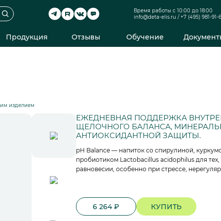
Время работы с 10:00 до 18:00
info@deta-elis.ru
/
+7 (495) 981-91-
Продукция
Отзывы
Обучение
Документ
ким изделием
ЕЖЕДНЕВНАЯ ПОДДЕРЖКА ВНУТРЕ
ЩЕЛОЧНОГО БАЛАНСА, МИНЕРАЛЬ
АНТИОКСИДАНТНОЙ ЗАЩИТЫ.
pH Balance — напиток со спирулиной, куркум
пробиотиком Lactobacillus acidophilus для тех
равновесии, особенно при стрессе, нерегуляр
6 264 ₽
КУПИТЬ