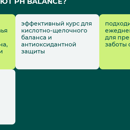
ЮТ PH BALANCE?
эффективный курс для
подходи
вья
кислотно-щелочного
ежедне
баланса и
для пр
на,
антиоксидантной
заботы 
и
защиты