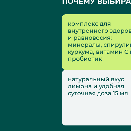
ПОЧЕМУ ВЫБИРА
комплекс для
внутреннего здоро
и равновесия:
минералы, спирули
куркума, витамин C 
пробиотик
натуральный вкус
лимона и удобная
суточная доза 15 мл