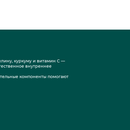
улину, куркуму и витамин C —
тественное внутреннее
тительные компоненты помогают