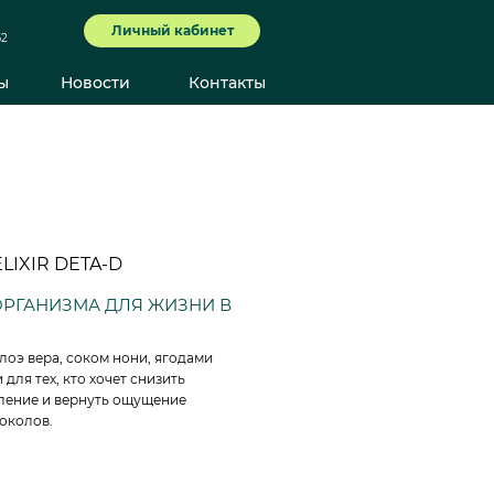
Личный кабинет
62
ы
Новости
Контакты
LIXIR DETA-D
РГАНИЗМА ДЛЯ ЖИЗНИ В
алоэ вера, соком нони, ягодами
для тех, кто хочет снизить
вление и вернуть ощущение
токолов.