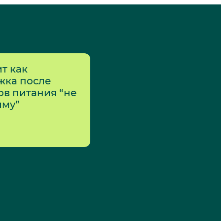
т как
жка после
в питания “не
иму”