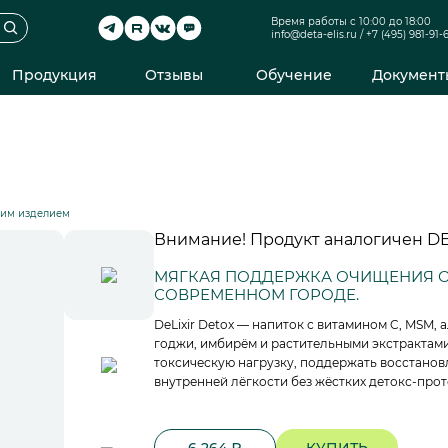
Время работы с 10:00 до 18:00
info@deta-elis.ru
/
+7 (495) 981-91-
Продукция
Отзывы
Обучение
Документ
ким изделием
Внимание! Продукт аналогичен DE
МЯГКАЯ ПОДДЕРЖКА ОЧИЩЕНИЯ О
СОВРЕМЕННОМ ГОРОДЕ.
DeLixir Detox — напиток с витамином C, MSM, 
годжи, имбирём и растительными экстрактами 
токсическую нагрузку, поддержать восстано
внутренней лёгкости без жёстких детокс-про
6 264 ₽
КУПИТЬ