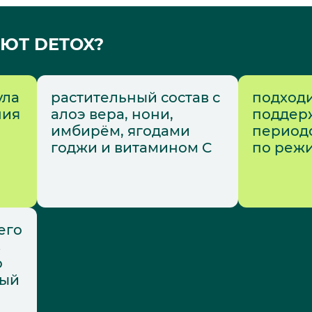
ЮТ DETOX?
ула
растительный состав с
подходи
ния
алоэ вера, нони,
поддер
имбирём, ягодами
периодо
годжи и витамином C
по реж
его
в
о
ный