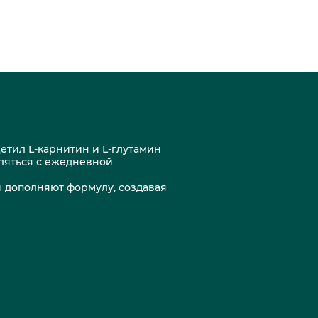
цетил L-карнитин и L-глутамин
ляться с ежедневной
ы дополняют формулу, создавая