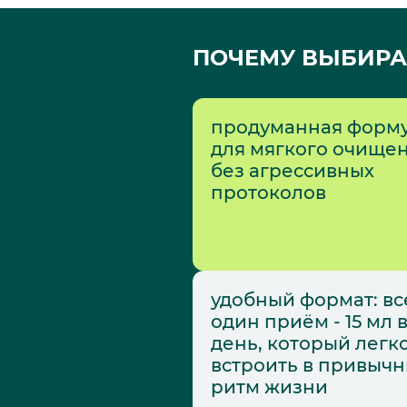
ПОЧЕМУ ВЫБИРА
продуманная форм
для мягкого очище
без агрессивных
протоколов
удобный формат: вс
один приём - 15 мл 
день, который легк
встроить в привыч
ритм жизни