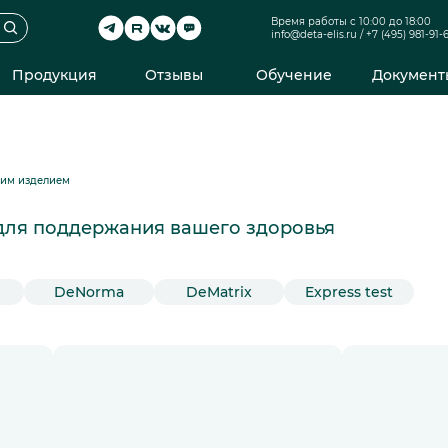
Время работы с 10:00 до 18:00
info@deta-elis.ru
/
+7 (495) 981-91-
Продукция
Отзывы
Обучение
Документ
ким изделием
 для поддержания вашего здоровья
DeNorma
DeMatrix
Express test