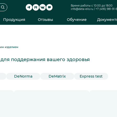
Время работы с 10:00 до 18:00
info@deta-elis.ru
/
+7 (495) 981-91-
Продукция
Отзывы
Обучение
Документ
ким изделием
и для поддержания вашего здоровья
DeNorma
DeMatrix
Express test