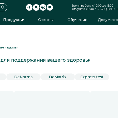
Время работы с 10:00 до 18:00
info@deta-elis.ru
/
+7 (495) 981-91-
Продукция
Отзывы
Обучение
Документ
ким изделием
и для поддержания вашего здоровья
DeNorma
DeMatrix
Express test