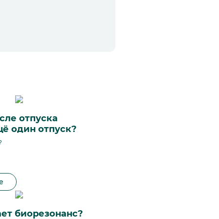
сле отпуска
щё один отпуск?
?
е
ает биорезонанс?