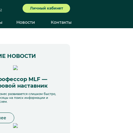
Личный кабинет
62
ы
Новости
Контакты
ИЕ НОВОСТИ
рофессор MLF —
овой наставник
нес развивается слишком быстро,
есяцы на поиск информации и
схем.
нее