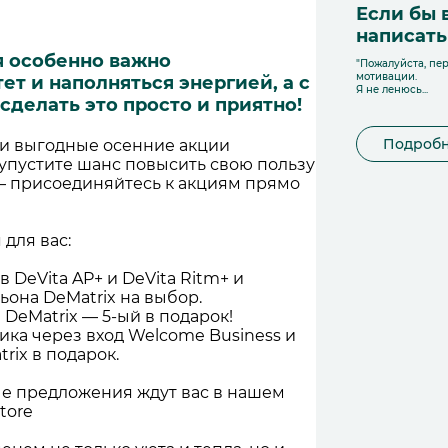
Если бы 
написат
я особенно важно
"Пожалуйста, пер
мотивации.
т и наполняться энергией, а с
Я не ленюсь...
 сделать это просто и приятно!
Подроб
и выгодные осенние акции
 упустите шанс повысить свою пользу
— присоединяйтесь к акциям прямо
для вас:
 DeVita AP+ и DeVita Ritm+ и
ьона DeMatrix на выбор.
DeMatrix — 5-ый в подарок!
ика через вход Welcome Business и
rix в подарок.
ые предложения ждут вас в нашем
tore