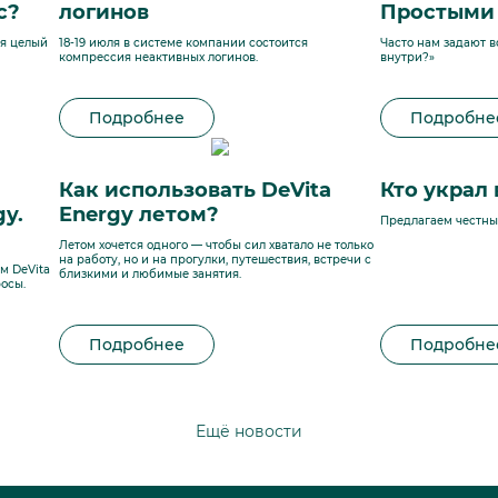
с?
логинов
Простыми 
ся целый
18-19 июля в системе компании состоится
Часто нам задают в
компрессия неактивных логинов.
внутри?»
Подробнее
Подробне
Как использовать DeVita
Кто украл
y.
Energy летом?
Предлагаем честный
Летом хочется одного — чтобы сил хватало не только
на работу, но и на прогулки, путешествия, встречи с
м DeVita
близкими и любимые занятия.
осы.
Подробнее
Подробне
Ещё новости