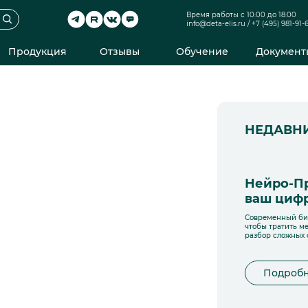
Время работы с 10:00 до 18:00
info@deta-elis.ru
/
+7 (495) 981-91-
Продукция
Отзывы
Обучение
Документ
НЕДАВН
Нейро-П
ваш цифр
Современный биз
чтобы тратить м
разбор сложных 
Подроб