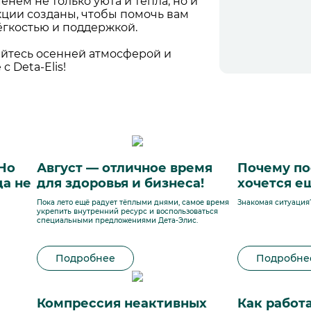
енем не только уюта и тепла, но и
кции созданы, чтобы помочь вам
ёгкостью и поддержкой.
дайтесь осенней атмосферой и
 Deta-Elis!
 Но
Август — отличное время
Почему по
да не
для здоровья и бизнеса!
хочется е
Пока лето ещё радует тёплыми днями, самое время
Знакомая ситуация
укрепить внутренний ресурс и воспользоваться
специальными предложениями Дета-Элис.
Подробнее
Подробне
Компрессия неактивных
Как работ