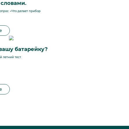
словами.
опрос: «Что делает прибор
е
 вашу батарейку?
 летний тест.
е