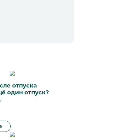
сле отпуска
щё один отпуск?
?
е