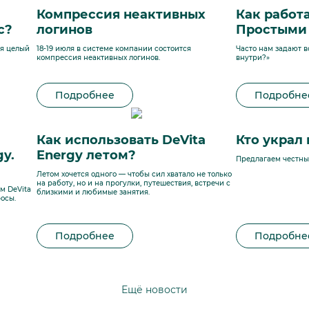
Компрессия неактивных
Как работ
с?
логинов
Простыми 
ся целый
18-19 июля в системе компании состоится
Часто нам задают в
компрессия неактивных логинов.
внутри?»
Подробнее
Подробне
Как использовать DeVita
Кто украл
y.
Energy летом?
Предлагаем честный
Летом хочется одного — чтобы сил хватало не только
на работу, но и на прогулки, путешествия, встречи с
м DeVita
близкими и любимые занятия.
осы.
Подробнее
Подробне
Ещё новости