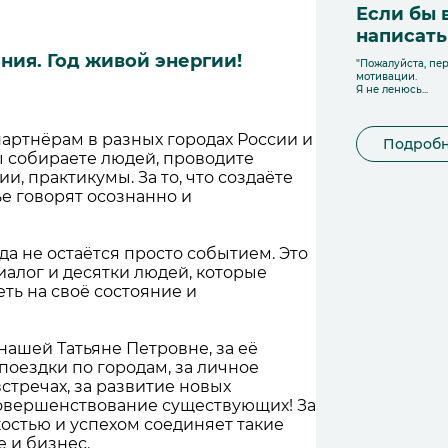
Если бы 
написат
ния. Год живой энергии!
"Пожалуйста, пер
мотивации.
Я не ленюсь...
артнёрам в разных городах России и
Подроб
 вы собираете людей, проводите
и, практикумы. За то, что создаёте
ье говорят осознанно и
а не остаётся просто событием. Это
иалог и десятки людей, которые
ть на своё состояние и
нашей Татьяне Петровне, за её
поездки по городам, за личное
стречах, за развитие новых
совершенствование существующих! За
гкостью и успехом соединяет такие
 и бизнес.