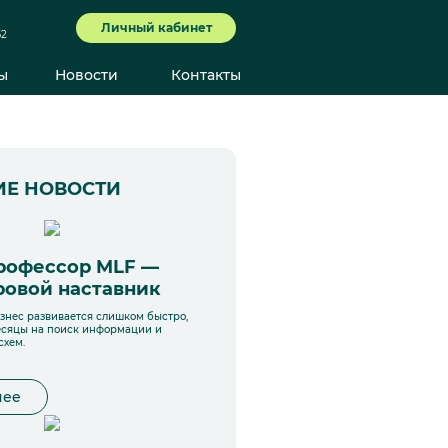
Личный кабинет
62
ы
Новости
Контакты
ИЕ НОВОСТИ
рофессор MLF —
овой наставник
нес развивается слишком быстро,
есяцы на поиск информации и
схем.
нее