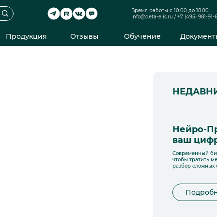
Время работы с 10:00 до 18:00
info@deta-elis.ru
/
+7 (495) 981-91-
Продукция
Отзывы
Обучение
Документ
НЕДАВН
Нейро-П
ваш цифр
Современный биз
чтобы тратить м
разбор сложных 
Подроб