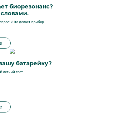
ает биорезонанс?
словами.
опрос: «Что делает прибор
е
 вашу батарейку?
 летний тест.
е