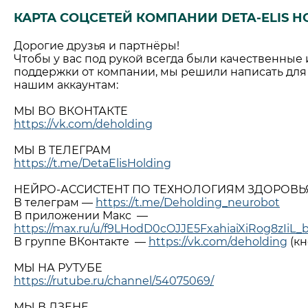
КАРТА СОЦСЕТЕЙ КОМПАНИИ DETA-ELIS H
Дорогие друзья и партнёры!
Чтобы у вас под рукой всегда были качественные
поддержки от компании, мы решили написать для
нашим аккаунтам:
МЫ ВО ВКОНТАКТЕ
https://vk.com/deholding
МЫ В ТЕЛЕГРАМ
https://t.me/DetaElisHolding
НЕЙРО-АССИСТЕНТ ПО ТЕХНОЛОГИЯМ ЗДОРОВЬЯ
В телеграм —
https://t.me/Deholding_neurobot
В приложении Макс —
https://max.ru/u/f9LHodD0cOJJE5FxahiaiXiRog8zIi
В группе ВКонтакте —
https://vk.com/deholding
(кн
МЫ НА РУТУБЕ
https://rutube.ru/channel/54075069/
МЫ В ДЗЕНЕ