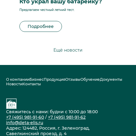
Кто украл вашу батарейку?
Предлагаем честный летний тест.
Подробнее
Ещё новости
О компании
Бизнес
Продукция
Отзывы
Обучение
Документы
Новости
Контакты
Свяжитесь с нами: будни с 10:00 до 18:00
+7 (495) 981-91-60
/
+7 (495) 981-91-62
info@deta-elis.ru
Адрес: 124482, Россия, г. Зеленоград,
Савелкинский проезд, д. 4