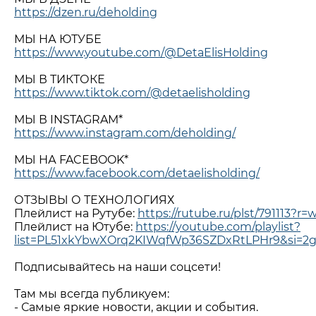
https://dzen.ru/deholding
МЫ НА ЮТУБЕ
https://www.youtube.com/@DetaElisHolding
МЫ В ТИКТОКЕ
https://www.tiktok.com/@detaelisholding
МЫ В INSTAGRAM*
https://www.instagram.com/deholding/
МЫ НА FACEBOOK*
https://www.facebook.com/detaelisholding/
ОТЗЫВЫ О ТЕХНОЛОГИЯХ
Плейлист на Рутубе:
https://rutube.ru/plst/791113?r=
Плейлист на Ютубе:
https://youtube.com/playlist?
list=PL51xkYbwXOrq2KIWqfWp36SZDxRtLPHr9&si=2
Подписывайтесь на наши соцсети!
Там мы всегда публикуем:
- Самые яркие новости, акции и события.