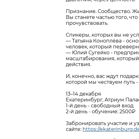
⠀
Признание. Сообщество. Ж
Вы станете частью того, что
прочувствовать.
⠀
Спикеры, которых вы не ус
— Татьяна Коноплёва - осно
человек, который переверн
— Юлий Сугейко - предпри
масштабирования, который
действия.
⠀
И, конечно, вас ждут подар
которой мы чествуем путь -
⠀
13–14 декабря
Екатеринбург, Атриум Пала
1-й день - свободный вход
2-й день - обучение: 2500₽
⠀
Забронировать участие и у
сайте:
https://ekaterinburg.de
⠀