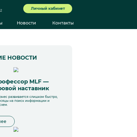
Личный кабинет
62
ы
Новости
Контакты
ИЕ НОВОСТИ
рофессор MLF —
овой наставник
нес развивается слишком быстро,
есяцы на поиск информации и
схем.
нее