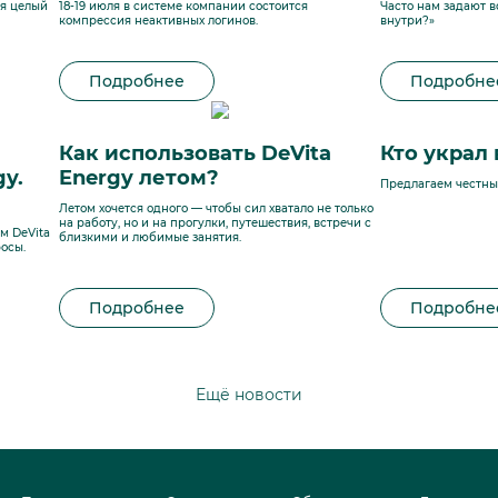
ся целый
18-19 июля в системе компании состоится
Часто нам задают в
компрессия неактивных логинов.
внутри?»
Подробнее
Подробне
Как использовать DeVita
Кто украл
y.
Energy летом?
Предлагаем честный
Летом хочется одного — чтобы сил хватало не только
на работу, но и на прогулки, путешествия, встречи с
м DeVita
близкими и любимые занятия.
осы.
Подробнее
Подробне
Ещё новости