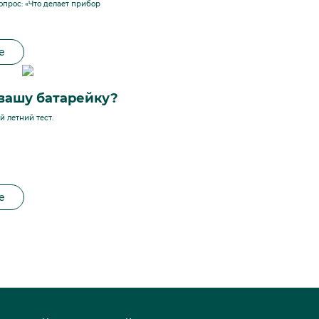
опрос: «Что делает прибор
е
 вашу батарейку?
 летний тест.
е