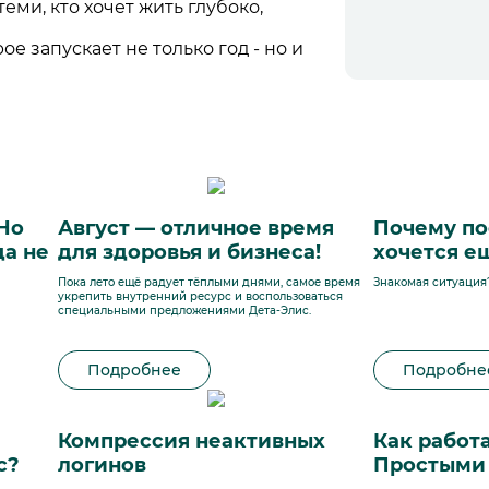
еми, кто хочет жить глубоко,
е запускает не только год - но и
 Но
Август — отличное время
Почему по
да не
для здоровья и бизнеса!
хочется е
Пока лето ещё радует тёплыми днями, самое время
Знакомая ситуация
укрепить внутренний ресурс и воспользоваться
специальными предложениями Дета-Элис.
Подробнее
Подробне
Компрессия неактивных
Как работ
с?
логинов
Простыми 