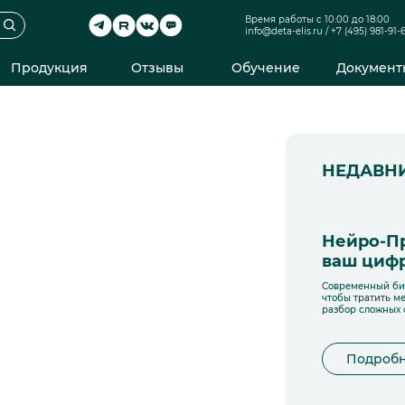
Время работы с 10:00 до 18:00
info@deta-elis.ru
/
+7 (495) 981-91-
Продукция
Отзывы
Обучение
Документ
НЕДАВН
Нейро-П
ваш цифр
Современный биз
чтобы тратить м
разбор сложных 
Подроб