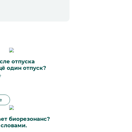
сле отпуска
щё один отпуск?
?
е
ает биорезонанс?
словами.